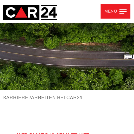
MENÜ
Unternehmen
ÜBER UNS
SPONSORING
AKTUELLES
PARTNER
KARRIERE
/
ARBEITEN BEI CAR24
Produkt-Portfolio
FAHRZEUGLOGISTIK
FAHRZEUGAUFBEREITUNG