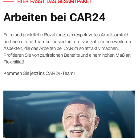
HIER PASST DAS GESAMTPAKET
FAHRZEUGZULASSUNG
24H-SERVICES
Arbeiten bei CAR24
FAHRZEUGLAGERUNG
AKADEMIE
Faire und pünktliche Bezahlung, ein respektvolles Arbeitsumfeld
und eine offene Teamkultur sind nur drei von zahlreichen weiteren
Karriere
Aspekten, die das Arbeiten bei CAR24 so attraktiv machen.
Profitieren Sie von zahlreichen Benefits und einem hohen Maß an
ARBEITEN BEI CAR24
Flexibilität!
STELLENANGEBOTE
Kommen Sie jetzt ins CAR24-Team!
JOBPORTAL
Kontakt
Fahrer-Login