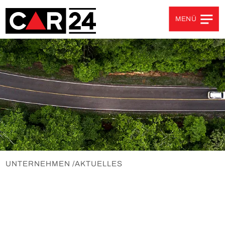
MENÜ
Unternehmen
ÜBER UNS
SPONSORING
AKTUELLES
PARTNER
UNTERNEHMEN
/
AKTUELLES
Produkt-Portfolio
FAHRZEUGLOGISTIK
FAHRZEUGAUFBEREITUNG