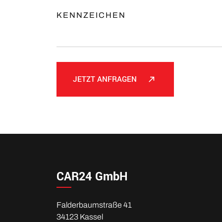
KENNZEICHEN
Ob Überführungen oder kurzfristige Transport
flexibel, schnell und rechtssicher bewegen.
JETZT ANFRAGEN
CAR24 GmbH
Falderbaumstraße 41
34123 Kassel