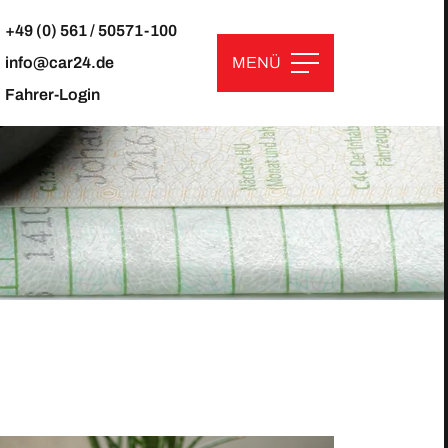
+49 (0) 561 / 50571-100
+49 (0) 561 / 50571-100
info@
info@
car24.de
car24.de
MENÜ
MENÜ
Fahrer-Login
Fahrer-Login