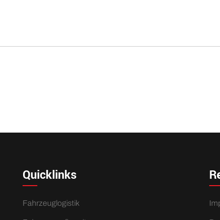
e: Dank unserer eigenen Kennzeichenprägung und 25 roten Über
Quicklinks
Re
Fahrzeuglogistik
Im